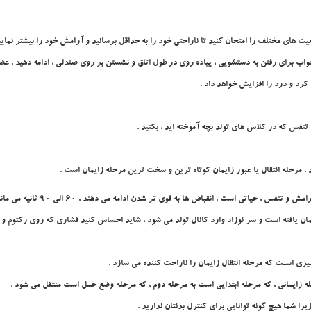
ت هاي مختلف را امتحان کنيد تا ناراحتي خود را به حداقل برسانيد و آرامش خود را بيشتر نماييد
اب براي رفتن به دستشويي ، پياده روي در طول اتاق و نشستن بر روي صندلي ، ادامه دهيد . 
رد و درد را افزايش خواهد داد .
نفس که در کلاس هاي تولد بچه آموخته ايد ، بکنيد .
. مرحله انتقال يا عبور زايمان کوتاه ترين و سخت ترين مرحله زايمان است .
 ها به قوي تر شدن ادامه مي دهند ، 60 الي 90 ثانيه مي مانند و تقريباً هيچ گونه وقفه اي بين آنها وجود ندارد .
اد شده و تا 10 سانتي متر افاسمان يافته است و سر نوزاد وارد کانال تولد مي شود ، شايد احساس کنيد فشاري که رو
ـيزي اسـت که مرحله انتقال زايمان را ناراحت کننده مي سازد .
حله زايماني ، که مرحله ابتدايي است به مرحله دوم ، که مرحله
وضع حمل
است منتقل مي شود .
ا شما هيچ گونه توانايي براي کنترل بدنتان نداريد .