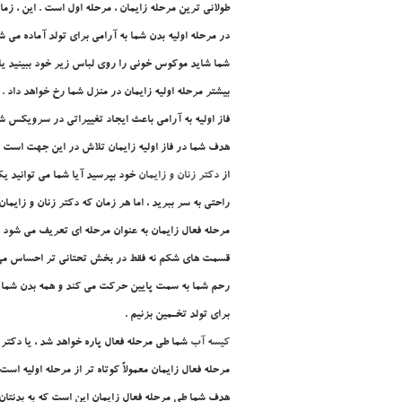
طولاني ترين مرحله زايمان ، مرحله اول است . اين ، زم
در مرحله اوليه بدن شما به آرامي براي تولد آماده مي 
شما شايد موکوس خوني را روي لباس زير خود ببينيد يا
بيشتر مرحله اوليه زايمان در منزل شما رخ خواهد داد . ع
فاز اوليه به آرامي باعث ايجاد تغييراتي در سرويکس شم
هدف شما در فاز اوليه زايمان تلاش در اين جهت است که
از
دکتر زنان و زايمان
خود بپرسيد آيا شما مي توانيد يک
راحتي به سر ببريد ، اما هر زمان که دکتر زنان و زايمان 
مرحله فعال زايمان به عنوان مرحله اي تعريف مي شود که
قسمت هاي شکم نه فقط در بخش تحتاني تر احساس مي
رحم شما به سمت پايين حرکت مي کند و همه بدن شما درگ
براي تولد تخـمين بزنيم .
کيسه آب
شما طي مرحله فعال پاره خواهد شد ، يا دکتر
مرحله فعال زايمان معمولاً کوتاه تر از مرحله اوليه است 
هدف شما طي مرحله فعال زايمان اين است که به بدنتان ا