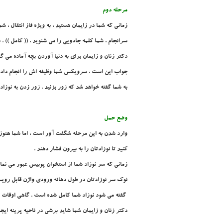
مرحله دوم
زماني که شما در زايمان هستيد ، به ويژه فاز انتقال ، 
سرانجام ، شما کلمه جادويي را مي شنويد ، (( کامل )) .
دکتر زنان و زايمان براي به دنيا آوردن بچه آماده مي 
جواب اين است ، سرويکس شما وظيفه اش را انجام داده ا
به شما گفته خواهد شد که زور بزنيد . زور زدن به نوزا
وضع حمل
وارد شدن به اين مرحله شگفت آور است ، اما شما هنوز ک
کنيد تا نوزادتان را به بيرون فشار دهند .
زماني که سر نوزاد شما از استخوان پوبيس عبور مي نما
نوک سر نوزادتان در طول دهانه ورودي واژن قابل رويت
گفته مي شود نوزاد شما کامل شده است . گاهي اوقات د
دکتر زنان و زايمان شما شايد برشي در ناحيه پرينه اي