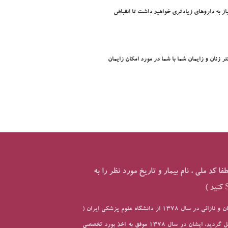
از به داروهاي زيادتري خواهيد داشت تا انقباض
 زنان و زايمان شما با شما در مورد امکان زايمان
کد ملي ، نام بيمار و تاريخ مورد نظر را به
دکتر زهرا زارع جراح و متخصص زنان زایمان و نازائی در سال 1378 از دانشگاه علوم پزشکی ایران (
شهید بهشتی تهران ) با رتبه 2 فارغ التحصيل گرديد، ايشان در سال 1378 موفق به اخذ بورد تخصصي