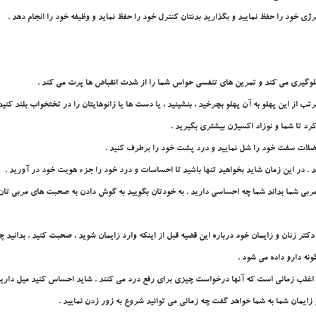
ي خود را حفظ نماييد و بگذاريد بدنتان کنترل خود را حفظ نمايد و وظيفه خود را انجام دهد .
گيري مي کند و تمرين هاي تنفسي حواس شما را از شدت انقباض ها پرت مي کند .
رتب از اين پهلو به آن پهلو بچرخيد ، بنشينيد ، يا دست ها يا زانوهايتان را در تختخواب بلند ک
د تا شما و نوزاد اکسيژن بيشتري بگيريد .
ضلات سفت خود را شل نماييد و درد پشت خود را برطرف کنيد .
. در اين زمان شايد بخواهيد تنها باشيد تا احساسات و درد خود را جزء هويت خود در آوريد .
مربي شما بداند شما چه احساسي داريد . به خودتان بگوييد به گوش دادن به صحبت هاي مربي تان اد
دکتر زنان و زايمان خود درباره اين قضيه قبل از اينکه وارد زايمان شويد ، صحبت کنيد . بدان
گونه دارو داده مي شود .
ين اغلب زماني است که آنها درخواست چيزي براي رفع درد مي کنند . شايد احساس کنيد ميل داري
 زايمان شما به شما خواهد گفت چه زماني مي توانيد شروع به زور زدن نماييد .