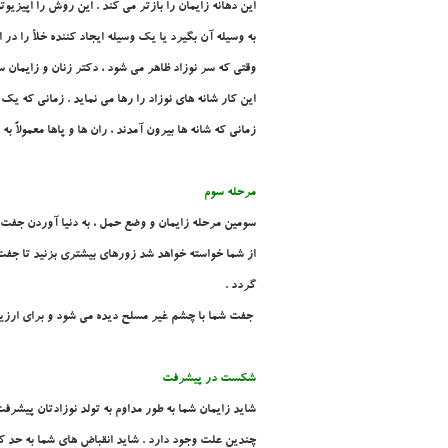
اين دهانه زايمان را بازتر مي کند . اين روش را
اپيزيوت
به وسيله آن بگيرد يا يک وسيله ايجاد کننده خلأ را در 
وقتي که سر نوزاد ظاهر مي شود ، دکتر زنان و زايمان 
اين کار شانه هاي نوزاد را رها مي نمايد . زماني که يک 
زماني که شانه ها بيرون آمدند ، ران ها و پاها معمولاً 
مرحله سوم
سومين مرحله زايمان و وضع حمل ، به دنيا آوردن جفت 
از شما خواسته خواهد شد زورهاي بيشتري بزنيد تا جفت 
گردد .
جفت شما با چشم غير مسلح ديده مي شود و براي ارزيابي
شکست در پيشرفت
شايد زايمان شما به طور مداوم به تولد نوزادتان پيشرف
چندين علت وجود دارد . شايد انقباض هاي شما به حد کاف