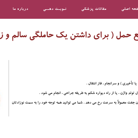
حه اصلی
مقالات پزشکی
نـوبـت دهــی
درباره ما
ع حمل ( براي داشتن يک حاملگي سالم و ز
ا تأخيري ) و سرانجام ، فاز انتقال .
ل تولد واژن ، يا از راه ديواره شکم به طريقه جراحي ، انجام مي شود .
ن جفت معمولاً به سرعت رخ مي دهد . شما مي توانيد همه توجه خود را به سمت نوزادتان