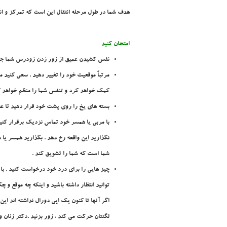
هدف شما در طول مرحله انتقال اين است که تمرکز و انرژ
امتحان کنيد
نفس کشيدن عميق از زور زدن زودرس شما جلو
مرتباً موقعيت خود را تغيير دهيد . سعي کنيد م
کمک خواهد کرد و تنفس شما را منظم خواهد کر
بسته هاي يخ را روي پشت خود قرار دهيد تا ع
با مربي يا همسر خود تماس نزديک برقرار کنيد 
نگذاريد اين واقعه رخ دهد . بگذاريد همسر يا 
شما است که شما را تشويق کند .
چيز هايي را براي درد خود درخواست کنيد . با 
توانيد انتظار داشته باشيد و اينکه چه موقع و چ
اگر آنها تا کنون يک اپي دورال نداشته اند ا
لگنتان حرکت مي کند ، زور بزنيد .دکتر زنان و