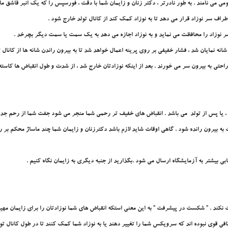
ومي
مي نامند . به طور نادرتر ، دکتر زنان و زايمان شما با دقت ، فورسپس را که يک انبر قاشق ما
اطراف سر نوزاد قرار مي دهد تا به نوزاد کمک کند از کانال تولد خارج شود .
سر نوزاد را محافظت مي نمايد و به نوزاد اجازه مي دهد به يک سمت يا سمت ديگر بچرخد .
شانه نمايان شد ، فشار خفيفي بر روي پرينه اعمال خواهد شد تا به بيرون راندن شانه ها از کانال 
به راحتي به بيرون سر مي خورند . بعد از اينکه نوزادتان خارج شد ، از شدت و طول انقباض ها کاست
، يا پس از تولد مي باشد . انقباض هاي خفيف تر رحمي شما منجر مي شود جفت شما از رحم جدا 
به بيرون رانده شود . گاهي اوقات شايد لازم باشد دکترزنان و زايمان شما چند ماساژ محکم بر
 بيشتر به آزمايشگاه ارسال مي شود .بگذاريد از جنبه ديگري به زايمان نگاه کنيم .
ت نکند . ” شکست در پيشرفت ” به اين معني استکه انقباض هاي شما نوزادتان را براي زايمان مهي
ي قوي نبوده اند که سرويکس شما را تغيير دهند يا به نوزاد شما کمک کنند تا در طول کانال تول