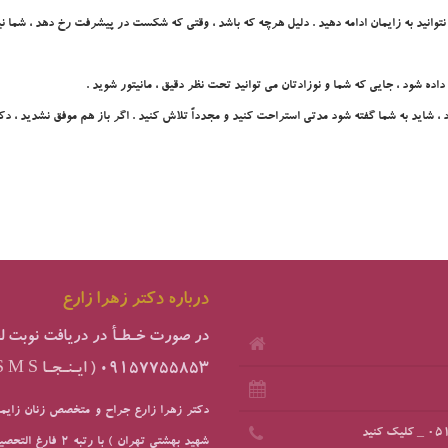
انيد به زايمان ادامه دهيد . دليل هرچه که باشد ، وقتي که شکست در پيشرفت رخ دهد ، شما ني
 داده شود ، جايي که شما و نوزادتان مي توانيد تحت نظر دقيق ، مانيتور شويد .
 شايد به شما گفته شود مدتي استراحت کنيد و مجدداً تلاش کنيد . اگر باز هم موفق نشديد ، دکتر
درباره دکتر زهرا زارع
در صورت خـطـأ در دريافت نوبت لطفا 
09157755853
( ایـنـجـا S M S کنید )