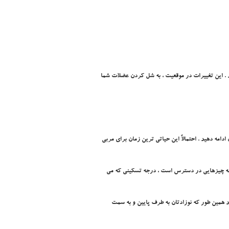
نيد . اين تغييرات در موقعيت ، به شل کردن عضلات شما
امه دهيد . احتمالاً اين حياتي ترين زمان براي مربي
يد چه چيزهايي در دسترس است ، درجه تسکيني که مي
د همين طور که نوزادتان به طرف پايين و به سمت