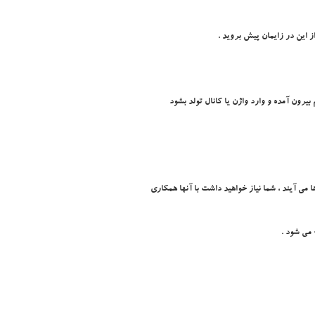
ز اين در زايمان پيش برويد .
رون آمده و وارد واژن يا کانال تولد بشود
 مي آيند ، شما نياز خواهيد داشت با آنها همکاري
 مي شود .