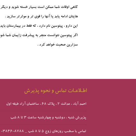
گاهي اوقات شما ممکن است بسيار خسته شويد و ديگر نتو
هايتان ادامه يابد يا آنها را قوي تر و موثرتر سازيد .
اين دارو ، پيتوسين نام دارد ، که فقط در بيمارستان بايد
اگر پيتوسين نتوانست منجر به پيشرفت زايمان شما شود ،
سزارين صحبت خواهد کرد .
اطـلاعـات تماس و نحوه پذیرش
احمد آباد ، عدالت 2 ، پلاک 68 ، ساختمان آراد طبقه اول
پذیرش شنبه ، دوشنبه و چهارشنبه ساعت 3 تا 8 شب
تماس با مـطـب روزهای زوج 5 تا 8 شب _ 8788-3846-051 _ کلیک کنید