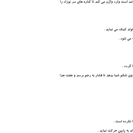
نند است وارد واژن مي کند تا کناره هاي سر نوزاد را
تولد کمک مي نمايد .
ه مي شود .
گردد .
 روي شکم شما بدهد تا فشار به رحم برسد و جفت جدا
ا نکرده است .
د به پايين حرکت نمايد .