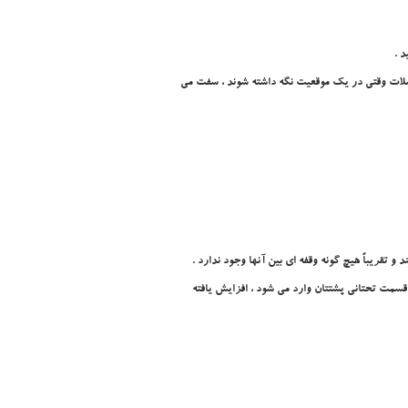
 .
عضلات وقتي در يک موقعيت نگه داشته شوند ، سفت مي
ي رکتوم و قسمت تحتاني پشتتان وارد مي شود ، افزايش يافته