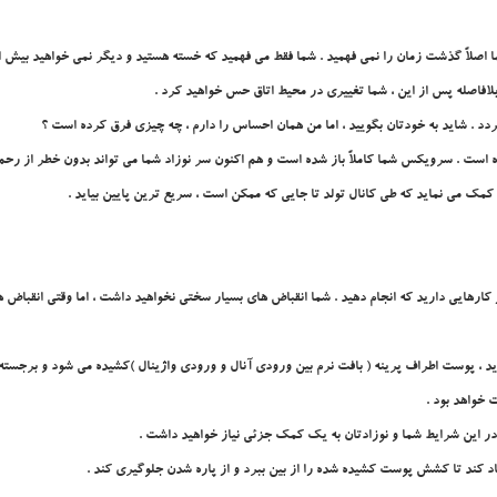
شما اصلاً گذشت زمان را نمي فهميد . شما فقط مي فهميد که خسته هستيد و ديگر نمي خواهيد بيش ا
 بلافاصله پس از اين ، شما تغييري در محيط اتاق حس خواهيد کرد .
گردد . شايد به خودتان بگوييد ، اما من همان احساس را دارم ، چه چيزي فرق کرده است ؟
ست . سرويکس شما کاملاً باز شده است و هم اکنون سر نوزاد شما مي تواند بدون خطر از رحم بي
د کمک مي نمايد که طي کانال تولد تا جايي که ممکن است ، سريع ترين پايين بيايد .
ارهايي داريد که انجام دهيد . شما انقباض هاي بسيار سختي نخواهيد داشت ، اما وقتي انقباض ها
يد ، پوست اطراف پرينه ( بافت نرم بين ورودي آنال و ورودي واژينال )کشيده مي شود و برجسته
 خواهد بود .
ر اين شرايط شما و نوزادتان به يک کمک جزئي نياز خواهيد داشت .
جاد کند تا کشش پوست کشيده شده را از بين ببرد و از پاره شدن جلوگيري کند .