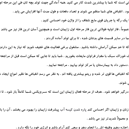
اني است که شما با بيشترين شدت کار مي کنيد .همه آمادگي جهت تولد بچه تان طي اين مرحله اول
شود . انقباض هاي شما منظم مي شوند و تعداد دفعات و طول مدت آنها افزايش مي يابد .
 يک رگه يا جريان قوي مايع شفاف را از واژن خود احساس کنيد .
موماً ، فاز اوليه طولاني ترين فاز مرحله اول زايمان است و همچنين آسان ترين فاز نيز مي باشد .
ا در ساير قسمت هاي بدنتان شده ، تا براي تولد آماده گردند .
 تا حد ممکن آرامش داشته باشيد . مشغول برخي فعاليت هاي خفيف شويد که نياز به اين دارند ک
 خوراک سبک با مقدار فراوان مايعات بخوريد . شما بايد تا جايي که ممکن است قبل از مراجعه به
دستور داد به بيمارستان يا مرکز تولد بياييد ، مراجعه نماييد .
 انقباض ها قوي تر شده و ريتم بيشتري يافته اند . به نظر مي رسد انقباض ها نظير امواج ايجاد 
 شوند.
ير خواهد شود . هدف از مرحله فعال زايمان اين است که سـرويکس شـما کاملاً باز شود ، تا نو
 زنان و زايمان اگر احساس کند
پاره شدن کيسه آب
پيشرفت زايمان را بهبود مي بخشد ، آن را ب
و معمولاً شديدتر نيز مي باشد .
جازه دهيد وظيفه اش را انجام دهد و سعي کند آرام باشد و انرژي خود را نگه دارد .