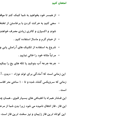
امتحان کنيد
از همسر خود بخواهيد به شما کمک کند تا موقعي
سعي کنيد به حرکت کردن با برخاستن از تختخو
شوند و اکسيژن و کالري زيادي مصرف خواهند ک
از حمام گرم و ماساژ استفاده کنيد .
شروع به استفاده از تکنيک هاي آرامش يابي و ت
مرتباً مثانه خود را خالي نماييد .
جرعه جرعه آب بنوشيد يا تکه هاي يخ را بمکيد 
اين زماني است که آمادگي براي تولد نوزاد – ديدن ، آرامش و تنفس ، حياتي است . انقباض
زماني که سرويکس گش
است .
اين فـشار همراه با انقبـاض هاي بسـيار قـوي ، همـان چ
اين فاز ، فاز انتقال ناميده مي شود زيرا بدن شما از مر
اين کوتاه ترين فاز زايمان و نيز سخت ترين فاز است زير